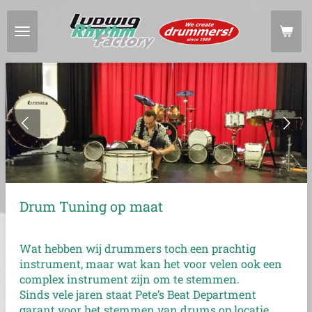
Ga
direct
naar
de
hoofdinhoud
Drum Tuning op maat
Wat hebben wij drummers toch een prachtig
instrument, maar wat kan het voor velen ook een
complex instrument zijn om te stemmen.
Sinds vele jaren staat Pete’s Beat Department
garant voor het stemmen van drums op locatie