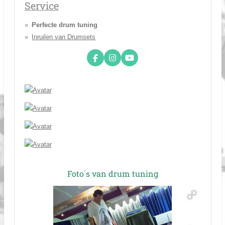
Service
Perfecte drum tuning
Inruilen van Drumsets
F
I
Y
a
n
o
c
s
u
e
t
T
b
a
u
o
g
b
o
r
e
k
a
m
Foto´s van drum tuning