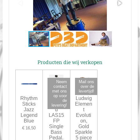
Producten die wij verkopen
Neem
Mail ons
contact
over de
met ons
levertijd!
op voor
Rhythm
Ludwig
Ludwig
de
Sticks
Standar
Elemen
levering!
Jazz
d
t
Legend
LAS15
Evoluti
Blue
FP
on,
Single
Gold
€ 16,50
Bass
Sparkle
Pedal.
5 piece