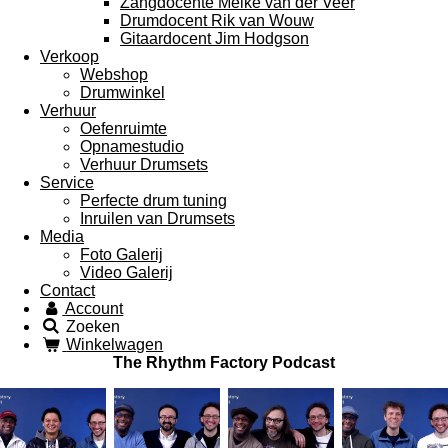
Zangdocente Meike van der Veer
Drumdocent Rik van Wouw
Gitaardocent Jim Hodgson
Verkoop
Webshop
Drumwinkel
Verhuur
Oefenruimte
Opnamestudio
Verhuur Drumsets
Service
Perfecte drum tuning
Inruilen van Drumsets
Media
Foto Galerij
Video Galerij
Contact
Account
Zoeken
Winkelwagen
The Rhythm Factory Podcast