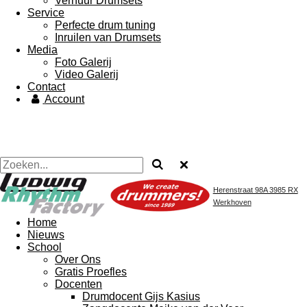
Verhuur Drumsets
Service
Perfecte drum tuning
Inruilen van Drumsets
Media
Foto Galerij
Video Galerij
Contact
Account
Herenstraat 98A 3985 RX
Werkhoven
Home
Nieuws
School
Over Ons
Gratis Proefles
Docenten
Drumdocent Gijs Kasius