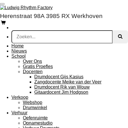
Ga
direct
Herenstraat 98A 3985 RX Werkhoven
naar
de
hoofdinhoud
Home
Nieuws
School
Over Ons
Gratis Proefles
Docenten
Drumdocent Gijs Kasius
Zangdocente Meike van der Veer
Drumdocent Rik van Wouw
Gitaardocent Jim Hodgson
Verkoop
Webshop
Drumwinkel
Verhuur
Oefenruimte
Opnamestudio