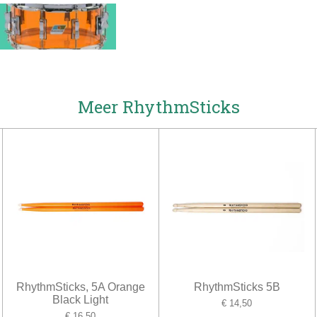
Meer RhythmSticks
RhythmSticks, 5A Orange
RhythmSticks 5B
Black Light
€ 14,50
€ 16,50