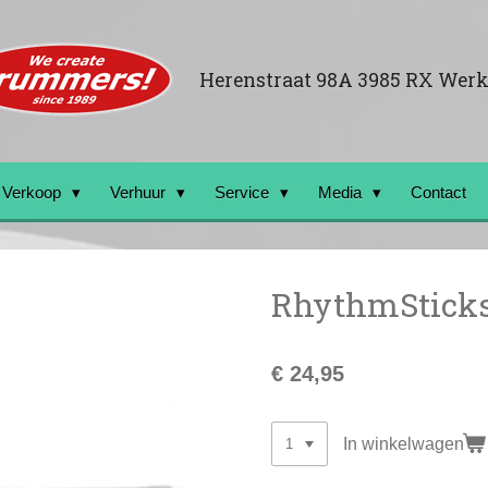
Herenstraat 98A 3985 RX Wer
Verkoop
Verhuur
Service
Media
Contact
RhythmStick
€ 24,95
In winkelwagen