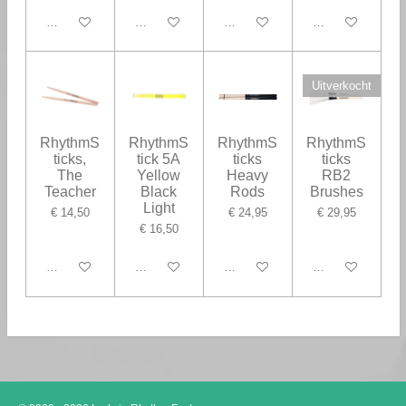
In winkelwagen
In winkelwagen
In winkelwagen
In winkelwagen
Uitverkocht
RhythmS
RhythmS
RhythmS
RhythmS
ticks,
tick 5A
ticks
ticks
The
Yellow
Heavy
RB2
Teacher
Black
Rods
Brushes
Light
€ 14,50
€ 24,95
€ 29,95
€ 16,50
In winkelwagen
In winkelwagen
In winkelwagen
Houd mij op de h