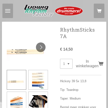
Ga
direct
naar
de
hoofdinhoud
RhythmSticks
7A
€ 14,50
In
winkelwagen
Hickory 39 5x 13,8
Tip: Teardrop
Taper: Medium
Bestel meer stokken voor