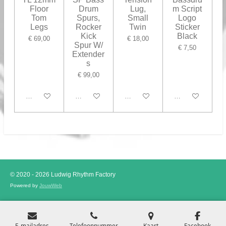
Floor
Drum
Lug,
m Script
Tom
Spurs,
Small
Logo
Legs
Rocker
Twin
Sticker
Kick
Black
€ 69,00
€ 18,00
Spur W/
€ 7,50
Extender
s
€ 99,00
In winkelwagen
Houd mij op de hoogte
In winkelwagen
In winkelwagen
© 2020 - 2026 Ludwig Rhythm Factory
Powered by
JouwWeb
E-mailadres
Telefoonnummer
Kaart
Facebook