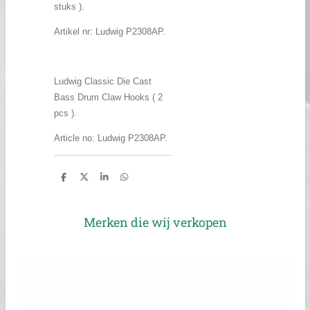
stuks ).
Artikel nr: Ludwig P2308AP.
Ludwig Classic Die Cast
Bass Drum Claw Hooks ( 2
pcs ).
Article no: Ludwig P2308AP.
D
D
S
D
e
e
h
e
l
e
a
l
e
l
r
e
n
e
n
Merken die wij verkopen