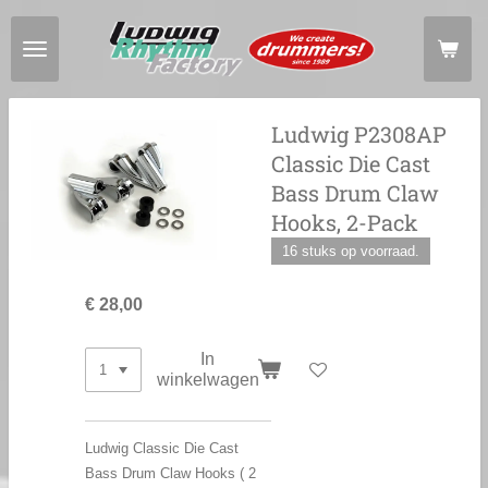
Ga
direct
naar
de
hoofdinhoud
Ludwig P2308AP
Classic Die Cast
Bass Drum Claw
Hooks, 2-Pack
16 stuks op voorraad.
€ 28,00
In
winkelwagen
Ludwig Classic Die Cast
Bass Drum Claw Hooks ( 2