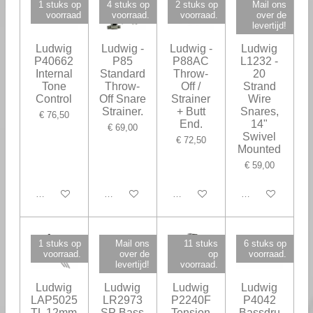
1 stuks op
4 stuks op
2 stuks op
Mail ons
voorraad
voorraad.
voorraad.
over de
levertijd!
Ludwig
Ludwig -
Ludwig -
Ludwig
P40662
P85
P88AC
L1232 -
Internal
Standard
Throw-
20
Tone
Throw-
Off /
Strand
Control
Off Snare
Strainer
Wire
Strainer.
+ Butt
Snares,
€ 76,50
End.
14"
€ 69,00
Swivel
€ 72,50
Mounted
€ 59,00
In winkelwagen
In winkelwagen
In winkelwagen
Houd mij op de h
1 stuks op
Mail ons
11 stuks
6 stuks op
voorraad.
over de
op
voorraad.
levertijd!
voorraad.
Ludwig
Ludwig
Ludwig
Ludwig
LAP5025
LR2973
P2240F
P4042
TL 12mm
SP Bass
Tension
Bassdru