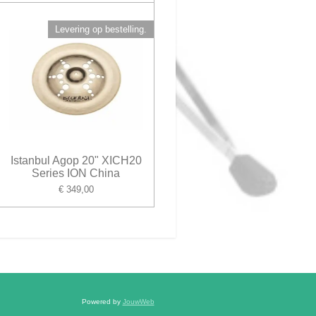
Levering op bestelling.
Istanbul Agop 20" XICH20
Series ION China
€ 349,00
Powered by
JouwWeb