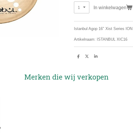
In winkelwagen
Istanbul Agop 16" Xist Series IO
Artikelnaam: ISTANBUL XIC16
D
D
S
e
e
h
l
e
a
e
l
r
n
e
Merken die wij verkopen