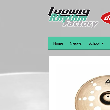
Ga
direct
naar
de
hoofdinhoud
Home
Nieuws
School