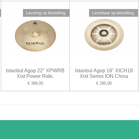
Levering op bestelling.
Leverbaar op bestelling.
Istanbul Agop 22" XPWRB
Istanbul Agop 18" XICH18
Xist Power Ride.
Xist Series ION China
€ 389,00
€ 285,00