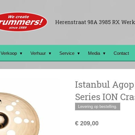
Herenstraat 98A 3985 RX Wer
Verkoop
Verhuur
Service
Media
Contact
Istanbul Agop 
Series ION Cr
Levering op bestelling.
€ 209,00