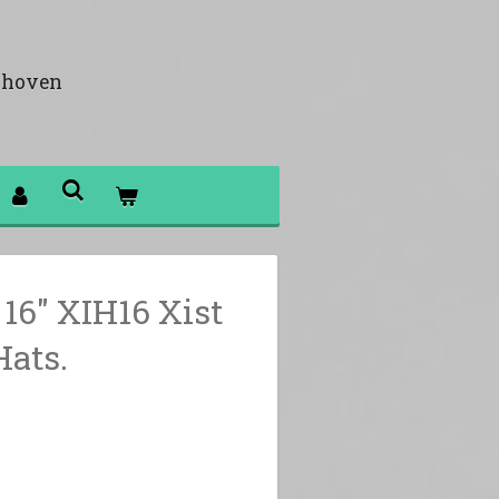
khoven
 16" XIH16 Xist
Hats.