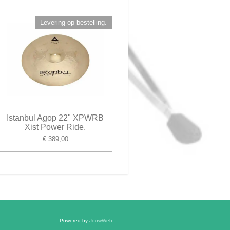
Levering op bestelling.
Istanbul Agop 22" XPWRB
Xist Power Ride.
€ 389,00
Powered by
JouwWeb