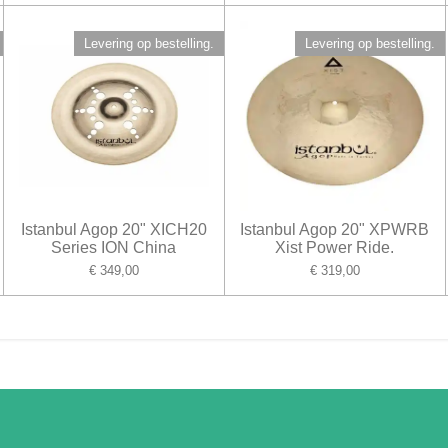
Levering op bestelling.
Levering op bestelling.
Istanbul Agop 20" XICH20
Istanbul Agop 20" XPWRB
Series ION China
Xist Power Ride.
€ 349,00
€ 319,00