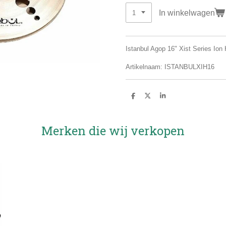
In winkelwagen
Istanbul Agop 16" Xist Series Ion 
Artikelnaam: ISTANBULXIH16
D
D
S
e
e
h
l
e
a
e
l
r
n
e
Merken die wij verkopen