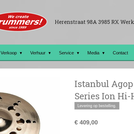
Herenstraat 98A 3985 RX Wer
Verkoop
Verhuur
Service
Media
Contact
Istanbul Agop
Series Ion Hi-
Levering op bestelling.
€ 409,00