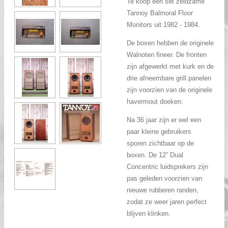
Te koop een set
zeldzame
Tannoy
Balmoral Floor
Monitors
uit 1982 - 1984
.
De boxen
hebben
de originele
Walnoten f
ineer
. De fronten
zijn afgewerkt met
kurk
en de
drie
afneembare grill
panelen
zijn voorzien
van de originele
havermout doeken
.
N
a 36
jaar
zijn er wel
een
paar kleine gebruikers
sporen
zichtbaar
op de
boxen
.
De 12”
Dual
Concentric
luidsprekers zijn
pas geleden
voorzien van
nieuwe rubberen randen
,
zodat ze weer jaren perfec
t
blijven
klinken
.