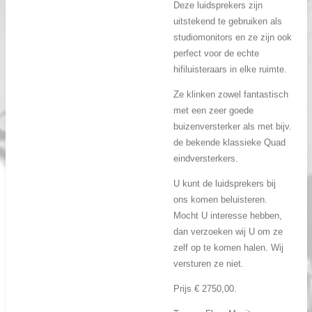
Deze luidsprekers zijn
uitstekend te gebruiken als
studiomonitors
en
ze zijn ook
perfect
voor
de echte
hifi
luisteraars
in elke ruimte
.
Ze klinken
zowel
fantastisch
met
een
zeer goede
buizen
versterker
als
met
bijv.
de
bekende
klassieke
Q
ua
d
eindversterkers
.
U kunt de luidsprekers bij
ons komen beluisteren.
Mocht U interesse hebben,
dan verzoeken wij U om
ze
zelf op te komen halen. Wij
versturen ze niet.
Prijs € 2750,00.