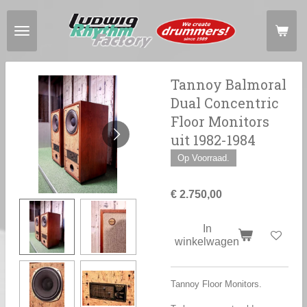
Ga
direct
naar
de
hoofdinhoud
Tannoy Balmoral
Dual Concentric
Floor Monitors
uit 1982-1984
Op Voorraad.
€ 2.750,00
In
winkelwagen
Tannoy Floor Monitors.