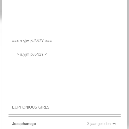
==> s.yjm.pl/6N2Y <==
==> s.yjm.pl/6N2Y <==
EUPHONIOUS GIRLS
Josephanego
3 jaar geleden