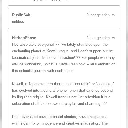
RuslinSak
2 jaar geleden
nnbbss
HerbertPhose
2 jaar geleden
Hey absolutely everyone! ?? I've lately stumbled upon the
enchanting planet of Kawaii vogue, and I can't support but be
fascinated by its distinctive attraction! ?? For people who may
well be wondering, "What is Kawaii fashion?" – let's embark on
this colourful journey with each other!
Kawaii, a Japanese term that means "adorable" or "adorable,"
has evolved into a cultural phenomenon that extends beyond
its linguistic origins. Kawaii trend is not just a fashion it is a
celebration of all factors sweet, playful, and charming. ??
From oversized bows to pastel shades, Kawaii vogue is a
whimsical mix of innocence and creative imagination. The