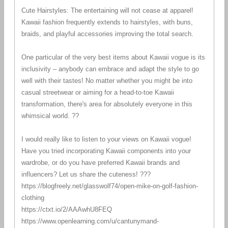
Cute Hairstyles: The entertaining will not cease at apparel!
Kawaii fashion frequently extends to hairstyles, with buns,
braids, and playful accessories improving the total search.
One particular of the very best items about Kawaii vogue is its
inclusivity – anybody can embrace and adapt the style to go
well with their tastes! No matter whether you might be into
casual streetwear or aiming for a head-to-toe Kawaii
transformation, there's area for absolutely everyone in this
whimsical world. ??
I would really like to listen to your views on Kawaii vogue!
Have you tried incorporating Kawaii components into your
wardrobe, or do you have preferred Kawaii brands and
influencers? Let us share the cuteness! ???
https://blogfreely.net/glasswolf74/open-mike-on-golf-fashion-
clothing
https://ctxt.io/2/AAAwhU8FEQ
https://www.openlearning.com/u/cantunymand-