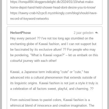
https://tonquill84.bloggersdelight.dk/2024/01/10/what-make-
home-depot-hand-held-shower-head-dont-desire-you-to-know/
https://tawny-crab-h2cpc8.mystrikingly.com/blog/should-have-
record-of-keyword-networks
HerbertPhose
2 jaar geleden
Hey every person! ?? I've not too long ago stumbled on the
enchanting globe of Kawaii fashion, and I can not support but
be fascinated by its exclusive allure! ?? For people who may
be pondering, "What is Kawaii vogue?" – let us embark on this
colourful journey with each other!
Kawaii, a Japanese term indicating "cute" or "cute," has
advanced into a cultural phenomenon that extends outside of
its linguistic origins. Kawaii fashion is not just a style it truly is
a celebration of all factors sweet, playful, and charming. ??
From outsized bows to pastel colors, Kawaii fashion is a
whimsical blend of innocence and creative imagination. The