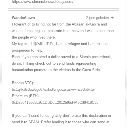
https://www.chroniclenewstoday.com/
WandaAlown
2 jaar geleden
I tolerant of to living not far from the Abasan al-Kabira and
when infernal regions prostrate from heaven I was luckier than
the people who lived there.
My tag is ШіЩЉШЇвЂЋ., I am a refugee and I am raising
prosperous to help.
Elect if you can send a dollar saved to a Bitcoin pocketbook,
do so. I liking check out to send funds representing
humanitarian promote to the victims in the Gaza Strip.
Bitcoin(BTC):
bc1q4x8s3uw6gq67sakst5ngqcznznvwmzv8p6ktpr
Ethereum (ETH):
0xD236413ee5E9c1DBDdE2012595d4A3C38418C3bf
If you can't send funds, gratify don't erase this declaration or
send it to SPAM. Prefer leading it to those who can send at