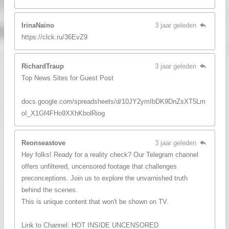
IrinaNaino
3 jaar geleden
https://clck.ru/36EvZ9
RichardTraup
3 jaar geleden
Top News Sites for Guest Post
docs.google.com/spreadsheets/d/10JY2ymIbDK9DnZsXT5Lm
oI_X1Gf4FHo9XXhKbolRiog
Reonseastove
3 jaar geleden
Hey folks! Ready for a reality check? Our Telegram channel
offers unfiltered, uncensored footage that challenges
preconceptions. Join us to explore the unvarnished truth
behind the scenes.
This is unique content that won't be shown on TV.
Link to Channel: HOT INSIDE UNCENSORED