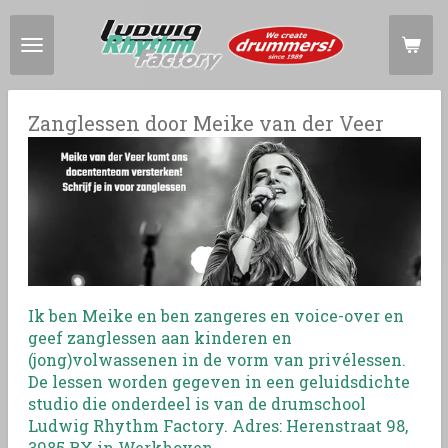
Ga
direct
naar
de
hoofdinhoud
Zanglessen door Meike van der Veer
Ik ben Meike en ben zangeres en voice-over en
geef zanglessen aan kinderen en
(jong)volwassenen in de vorm van privélessen.
De lessen worden gegeven in een geluidsdichte
studio die onderdeel is van de drumschool
Ludwig Rhythm Factory. Adres: Herenstraat 98,
3985 RX in Werkhoven