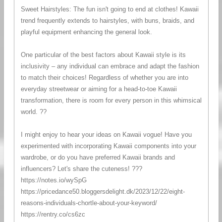
Sweet Hairstyles: The fun isn't going to end at clothes! Kawaii
trend frequently extends to hairstyles, with buns, braids, and
playful equipment enhancing the general look.
One particular of the best factors about Kawaii style is its
inclusivity – any individual can embrace and adapt the fashion
to match their choices! Regardless of whether you are into
everyday streetwear or aiming for a head-to-toe Kawaii
transformation, there is room for every person in this whimsical
world. ??
I might enjoy to hear your ideas on Kawaii vogue! Have you
experimented with incorporating Kawaii components into your
wardrobe, or do you have preferred Kawaii brands and
influencers? Let's share the cuteness! ???
https://notes.io/wySpG
https://pricedance50.bloggersdelight.dk/2023/12/22/eight-
reasons-individuals-chortle-about-your-keyword/
https://rentry.co/cs6zc