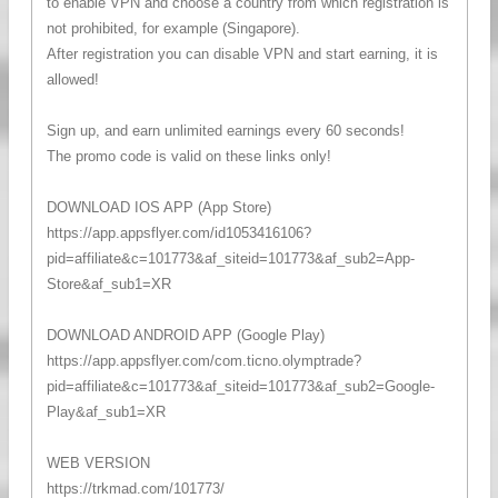
to enable VPN and choose a country from which registration is
not prohibited, for example (Singapore).
After registration you can disable VPN and start earning, it is
allowed!
Sign up, and earn unlimited earnings every 60 seconds!
The promo code is valid on these links only!
DOWNLOAD IOS APP (App Store)
https://app.appsflyer.com/id1053416106?
pid=affiliate&c=101773&af_siteid=101773&af_sub2=App-
Store&af_sub1=XR
DOWNLOAD ANDROID APP (Google Play)
https://app.appsflyer.com/com.ticno.olymptrade?
pid=affiliate&c=101773&af_siteid=101773&af_sub2=Google-
Play&af_sub1=XR
WEB VERSION
https://trkmad.com/101773/