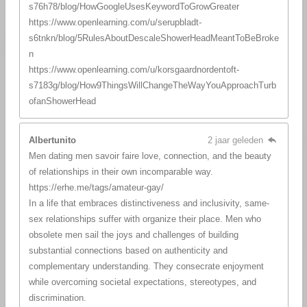
s76h78/blog/HowGoogleUsesKeywordToGrowGreater
https://www.openlearning.com/u/serupbladt-
s6tnkn/blog/5RulesAboutDescaleShowerHeadMeantToBeBroke
n
https://www.openlearning.com/u/korsgaardnordentoft-
s7183g/blog/How9ThingsWillChangeTheWayYouApproachTurb
ofanShowerHead
Albertunito
2 jaar geleden
Men dating men savoir faire love, connection, and the beauty
of relationships in their own incomparable way.
https://erhe.me/tags/amateur-gay/
In a life that embraces distinctiveness and inclusivity, same-
sex relationships suffer with organize their place. Men who
obsolete men sail the joys and challenges of building
substantial connections based on authenticity and
complementary understanding. They consecrate enjoyment
while overcoming societal expectations, stereotypes, and
discrimination.