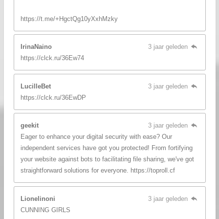
https://t.me/+HgctQg10yXxhMzky
IrinaNaino
3 jaar geleden
https://clck.ru/36Ew74
LucilleBet
3 jaar geleden
https://clck.ru/36EwDP
geekit
3 jaar geleden
Eager to enhance your digital security with ease? Our
independent services have got you protected! From fortifying
your website against bots to facilitating file sharing, we've got
straightforward solutions for everyone. https://toproll.cf
Lionelinoni
3 jaar geleden
CUNNING GIRLS