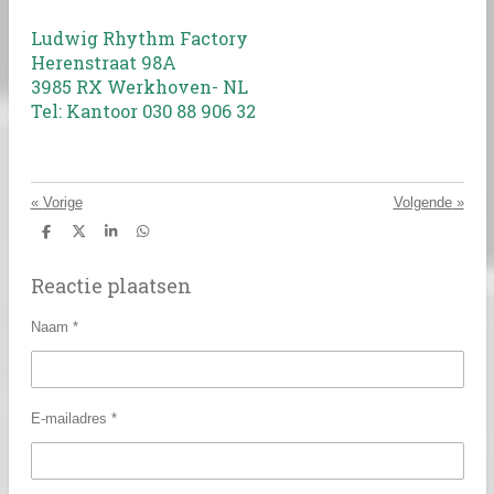
Ludwig Rhythm Factory
Herenstraat 98A
3985 RX Werkhoven- NL
Tel: Kantoor 030 88 906 32
«
Vorige
Volgende
»
D
D
S
D
e
e
h
e
l
e
a
l
Reactie plaatsen
e
l
r
e
n
e
n
Naam *
E-mailadres *