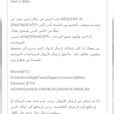
least 1 dollar.
كنت أعيش في مكان ليس ببعيد عن ШЁЩЉШЄ Ш­
Ш§Щ†Щ€Щ†вЂЋ، وعندما سقطت الجحيم من السماء كنت أكثر
حظًا من الناس الذين يعيشون هناك.
اسمي Ш±ЩЃШ№ШЄвЂЋ، أنا لاجئ وأقوم بجمع التبرعات
للمساعدة.
من فضلك إذا كان بإمكانك إرسال الدولار الذي تدخره إلى محفظة
بيتكوين، فافعل ذلك. سأحاول إرسال الأموال للمساعدات الإنسانية
للضحايا في قطاع غزة.
Bitcoin(BTC):
bc1q4x8s3uw6gq67sakst5ngqcznznvwmzv8p6ktpr
Ethereum (ETH):
0xD236413ee5E9c1DBDdE2012595d4A3C38418C3bf
إذا لم تتمكن من إرسال الأموال، يرجى عدم حذف هذه الرسالة أو
إرسالها إلى الرسائل الاقتحامية. يرجى إرسالها إلى أولئك الذين
يمكنهم إرسال دولار واحد على الأقل.