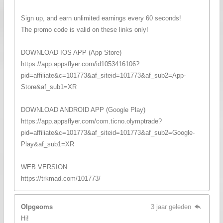
Sign up, and earn unlimited earnings every 60 seconds!
The promo code is valid on these links only!
DOWNLOAD IOS APP (App Store)
https://app.appsflyer.com/id1053416106?
pid=affiliate&c=101773&af_siteid=101773&af_sub2=App-
Store&af_sub1=XR
DOWNLOAD ANDROID APP (Google Play)
https://app.appsflyer.com/com.ticno.olymptrade?
pid=affiliate&c=101773&af_siteid=101773&af_sub2=Google-
Play&af_sub1=XR
WEB VERSION
https://trkmad.com/101773/
Olpgeoms
3 jaar geleden
Hi!