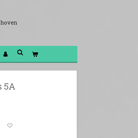
khoven
s 5A