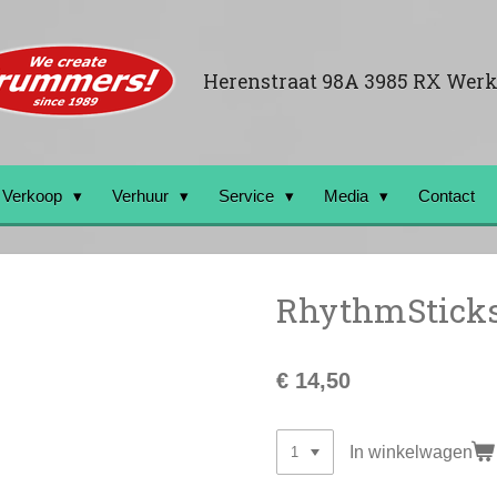
Herenstraat 98A 3985 RX Wer
Verkoop
Verhuur
Service
Media
Contact
RhythmStick
€ 14,50
In winkelwagen