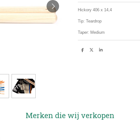
Hickory 406 x 14,4
Tip: Teardrop
Taper: Medium
D
D
S
e
e
h
l
e
a
e
l
r
n
e
Merken die wij verkopen